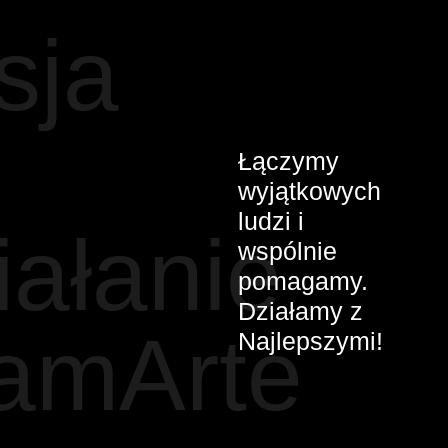
sja
Łączymy
wyjątkowych
ludzi i
iałanie
wspólnie
pomagamy.
Działamy z
amArte
Najlepszymi!