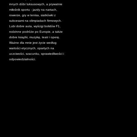
innych dóbr luksusowych, a prywatnie
miłośnik sportu - jazdy na nartach,
rowerze, gry w tenisa, siatkówki z
sukcesami na olimpiadach firmowych.
Lubi dobre auta, wyścigi bolidów F1,
rodzinne podróże po Europie, a także
dobre książki, muzykę, teatr i operę.
Ważne dla mnie jest życie według
wartości etycznych, opartych na
uczciwości, szacunku, sprawiedliwości i
odpowiedzialności.