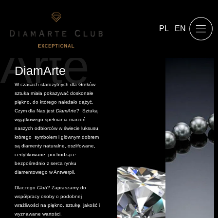
PL
EN
Arte
DiamArte
W czasach starożytnych dla Greków
sztuka miała pokazywać doskonałe
piękno, do którego należało dążyć.
Czym dla Nas jest
DiamArte
? Sztuką
wyjątkowego spełniania marzeń
naszych odbiorców w świecie luksusu,
którego symbolem i głównym dobrem
są diamenty naturalne, oszlifowane,
certyfikowane, pochodzące
bezpośrednio z serca rynku
diamentowego w Antwerpii.
Dlaczego
Club
? Zapraszamy do
współpracy osoby o podobnej
wrażliwości na piękno, sztukę, jakość i
wyznawane wartości.