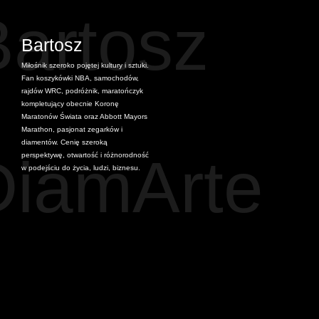
Bartosz
Bartosz
Miłośnik szeroko pojętej kultury i sztuki.
Fan koszykówki NBA, samochodów,
z
rajdów WRC, podróżnik, maratończyk
kompletujący obecnie Koronę
Maratonów Świata oraz Abbott Mayors
Marathon, pasjonat zegarków i
diamentów. Cenię szeroką
DiamArte
perspektywę, otwartość i różnorodność
w podejściu do życia, ludzi, biznesu.