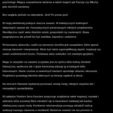
psychologii. Mające uzasadnienie istnienia w takich krajach jak Francja czy Włochy
jako dochód narodowy.
Bez względu jednak na odpowiedz. Jest! Po prostu jest!
W mojej wieloletniej praktyce obecna zawsze. W eklektycznych kolekcjach
sklepowych wystaw ale i futurystycznych prezentacjach młodych projektantów.
Nieodłączna część wielu dziedzin sztuki, gospodarki czy naukowych. Bywa
pragmatyczna ale potrafi też być wrażliwa, kapryśna i zadziorna.
W kreowaniu wizerunku ,marki czy tworzeniu trendów jest narzędziem, które wprost
ukazuje kierunek i interpretacje. Może być także egzemplifikacją dążeń, inspiracji czy
nawet ucieleśnieniem buntu. Podstawa wielu subkultur i ich swoistym językiem.
Mając to wszystko na uwadze oczywiste jest że oprócz dóbr kultury dorobek
historyczny, społeczny ale i ciężar biznesowy plasuje ją w kategorii dóbr
luksusowych. Haute couture w zawrotnych kwotach sprzedaje ubrania i akcesoria.
Projektanci posiadają klientów skłonnych za kreacje zapłacić w złocie.
Na stronach Diamarte będziemy promować sztukę mody, młodych artystów ale i
niezwykłych rzemieślników.
W zakładce Fashion Ilona Kanclerz proponuje znajdziecie wiele inspiracji, nazwisk i
adresów, które pozwolą Wam odnaleźć się w meandrach niełatwej tak bardzo
eklektycznej często mody. Konkretne rekomendacje pomogą odnaleźć twórcę
realizacji naszego marzenia a możliwość śledzenia nowości nie raz pomoże w