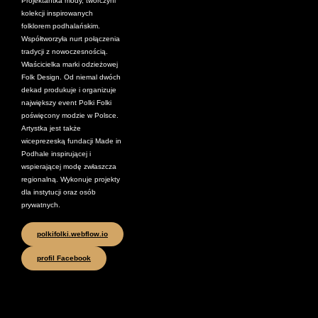
Projektantka mody, twórczyni
kolekcji inspirowanych
folklorem podhalańskim.
Współtworzyła nurt połączenia
tradycji z nowoczesnością.
Właścicielka marki odzieżowej
Folk Design. Od niemal dwóch
dekad produkuje i organizuje
największy event Polki Folki
poświęcony modzie w Polsce.
Artystka jest także
wiceprezeską fundacji Made in
Podhale inspirującej i
wspierającej modę zwłaszcza
regionalną. Wykonuje projekty
dla instytucji oraz osób
prywatnych.
polkifolki.webflow.io
profil Facebook