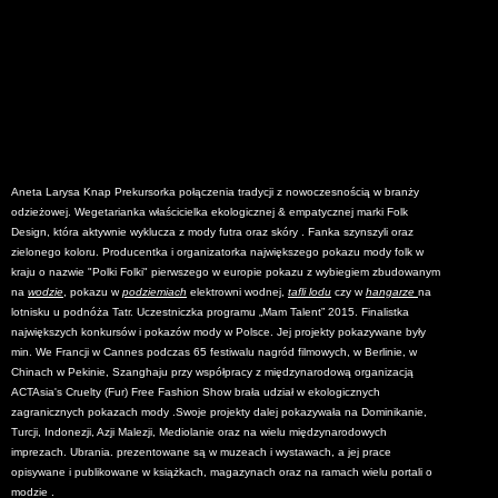
Aneta Larysa Knap Prekursorka połączenia tradycji z nowoczesnością w branży
odzieżowej. Wegetarianka właścicielka ekologicznej & empatycznej marki Folk
Design, która aktywnie wyklucza z mody futra oraz skóry . Fanka szynszyli oraz
zielonego koloru. Producentka i organizatorka największego pokazu mody folk w
kraju o nazwie "Polki Folki" pierwszego w europie pokazu z wybiegiem zbudowanym
na
wodzie
, pokazu w
podziemiach
elektrowni wodnej,
tafli lodu
czy w
hangarze
na
lotnisku u podnóża Tatr. Uczestniczka programu „Mam Talent” 2015. Finalistka
największych konkursów i pokazów mody w Polsce. Jej projekty pokazywane były
min. We Francji w Cannes podczas 65 festiwalu nagród filmowych, w Berlinie, w
Chinach w Pekinie, Szanghaju przy współpracy z międzynarodową organizacją
ACTAsia's Cruelty (Fur) Free Fashion Show brała udział w ekologicznych
zagranicznych pokazach mody .Swoje projekty dalej pokazywała na Dominikanie,
Turcji, Indonezji, Azji Malezji, Mediolanie oraz na wielu międzynarodowych
imprezach. Ubrania. prezentowane są w muzeach i wystawach, a jej prace
opisywane i publikowane w książkach, magazynach oraz na ramach wielu portali o
modzie .