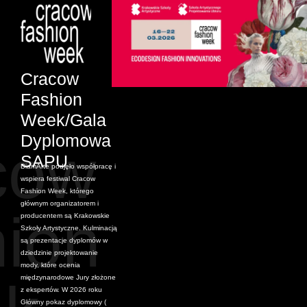
Cracow
Fashion
Week/Gala
Dyplomowa
cow
SAPU
DiamArte podjęło współpracę i
wspiera festiwal Cracow
Fashion Week, którego
głównym organizatorem i
hion
producentem są Krakowskie
Szkoły Artystyczne. Kulminacją
są prezentacje dyplomów w
dziedzinie projektowanie
mody, które ocenia
międzynarodowe Jury złożone
z ekspertów. W 2026 roku
Główny pokaz dyplomowy (