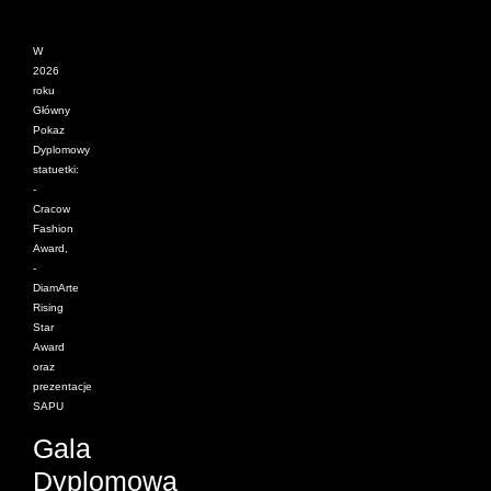
W
2026
roku
Główny
Pokaz
Dyplomowy
statuetki:
-
Cracow
Fashion
Award,
-
DiamArte
Rising
Star
Award
oraz
prezentacje
SAPU
Gala
Dyplomowa