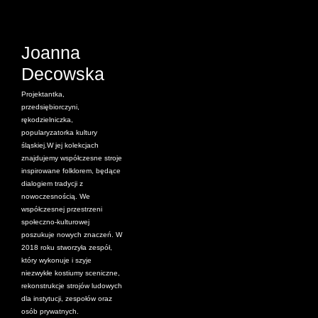
Joanna
Decowska
Projektantka,
przedsiębiorczyni,
rękodzielniczka,
popularyzatorka kultury
śląskiej.W jej kolekcjach
znajdujemy współczesne stroje
inspirowane folklorem, będące
dialogiem tradycji z
nowoczesnością. We
współczesnej przestrzeni
społeczno-kulturowej
poszukuje nowych znaczeń. W
2018 roku stworzyła zespół,
który wykonuje i szyje
niezwykłe kostiumy sceniczne,
rekonstrukcje strojów ludowych
dla instytucji, zespołów oraz
osób prywatnych.