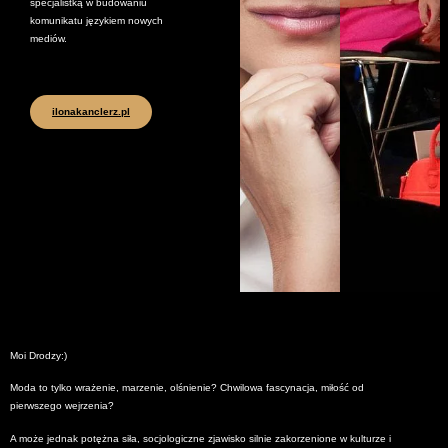
specjalistką w budowaniu
komunikatu językiem nowych
mediów.
ilonakanclerz.pl
Moi Drodzy:)
Moda to tylko wrażenie, marzenie, olśnienie? Chwilowa fascynacja, miłość od
pierwszego wejrzenia?
A może jednak potężna siła, socjologiczne zjawisko silnie zakorzenione w kulturze i