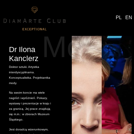
PL
EN
Moda
Dr Ilona
Kanclerz
Doktor sztuki. Artystka
interdyscyplinarna.
Konceptualistka. Projektantka
mody.
Na swoim koncie ma wiele
nagród i wyróżnień. Pokazy,
wystawy i prezentacje w kraju i
za granicą. Jej prace znajdują
się m.in.: w zbiorach Muzeum
Śląskiego.
Jest doradcą wizerunkowym,